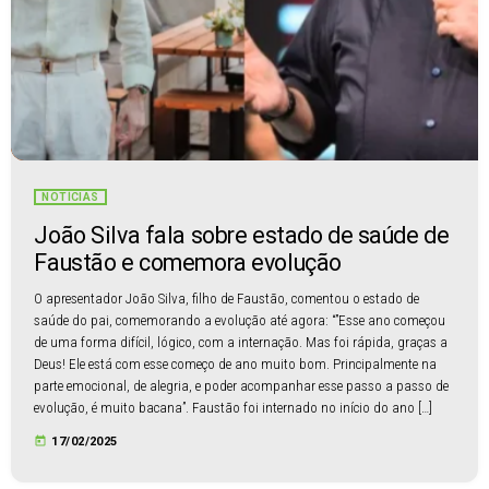
NOTÍCIAS
João Silva fala sobre estado de saúde de
Faustão e comemora evolução
O apresentador João Silva, filho de Faustão, comentou o estado de
saúde do pai, comemorando a evolução até agora: “”Esse ano começou
de uma forma difícil, lógico, com a internação. Mas foi rápida, graças a
Deus! Ele está com esse começo de ano muito bom. Principalmente na
parte emocional, de alegria, e poder acompanhar esse passo a passo de
evolução, é muito bacana”. Faustão foi internado no início do ano […]
today
17/02/2025