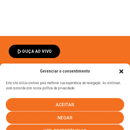
play_arrow
OUÇA AO VIVO
Gerenciar o consentimento
Este site utiliza cookies para melhorar sua experiência de navegação. Ao continuar,
você concorda com nossa política de privacidade.
Band FM Dracena - Todos os Direitos Reservados
ACEITAR
Política de Privacidade
UHOST
NEGAR
PROMOÇÕES
EQUIPE
NOTÍCIAS
CONTATO