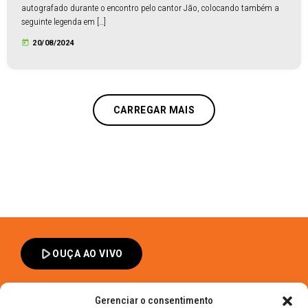
autografado durante o encontro pelo cantor Jão, colocando também a
seguinte legenda em […]
today
20/08/2024
CARREGAR MAIS
play_arrow
OUÇA AO VIVO
Gerenciar o consentimento