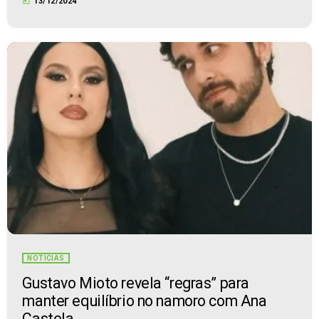
today
13/12/2024
NOTÍCIAS
Gustavo Mioto revela “regras” para
manter equilíbrio no namoro com Ana
Castela