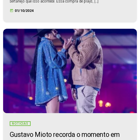
sertanejo que isso acontece. Essa compra de plays, […]
today
01/10/2024
NOTÍCIAS
Gustavo Mioto recorda o momento em