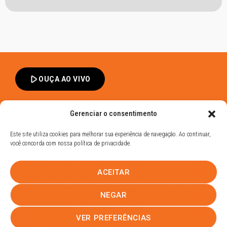
play_arrow
OUÇA AO VIVO
Gerenciar o consentimento
Este site utiliza cookies para melhorar sua experiência de navegação. Ao continuar,
você concorda com nossa política de privacidade.
Band FM Dracena - Todos os Direitos Reservados
ACEITAR
Política de Privacidade
UHOST
NEGAR
PROMOÇÕES
EQUIPE
NOTÍCIAS
CONTATO
VER PREFERÊNCIAS